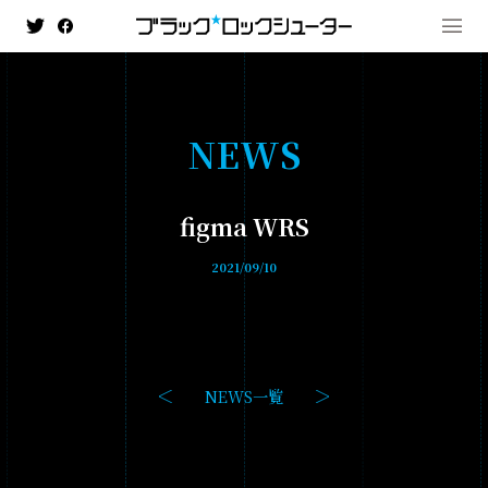
N
E
W
S
MENU
figma WRS
NEWS
2021/09/10
HISTORY
ANIMATION
- ブラック★★ロックシューター DAWN FALL
NEWS一覧
- TV ANIMATION BLACK☆ROCK SHOOTER
GAME