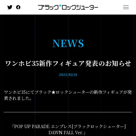
N
E
W
S
MENU
ワンホビ35新作フィギュア発表のお知らせ
NEWS
2022/02/11
HISTORY
ワンホビ35にてブラック★ロックシューターの新作フィギュアが発
ANIMATION
表されました。
- ブラック★★ロックシューター DAWN FALL
- TV ANIMATION BLACK☆ROCK SHOOTER
「POP UP PARADE エンプレス[ブラックロックシューター]
GAME
DAWN FALL Ver.」