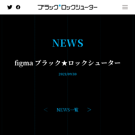
N
E
W
S
MENU
figma ブラック★ロックシューター
NEWS
2021/09/10
HISTORY
ANIMATION
- ブラック★★ロックシューター DAWN FALL
NEWS一覧
- TV ANIMATION BLACK☆ROCK SHOOTER
GAME