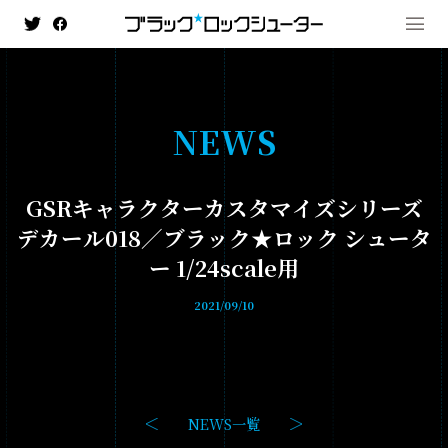
N
E
W
S
MENU
GSRキャラクターカスタマイズシリーズ
NEWS
デカール018／ブラック★ロック シュータ
ー 1/24scale用
HISTORY
2021/09/10
ANIMATION
- ブラック★★ロックシューター DAWN FALL
- TV ANIMATION BLACK☆ROCK SHOOTER
NEWS一覧
GAME