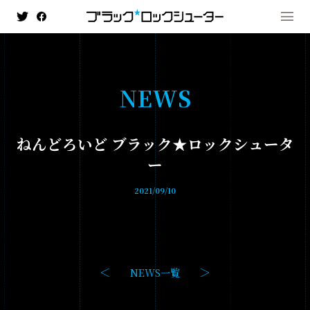
N
E
W
S
MENU
ねんどろいど ブラック★ロックシュータ
NEWS
ー
HISTORY
2021/09/10
ANIMATION
- ブラック★★ロックシューター DAWN FALL
- TV ANIMATION BLACK☆ROCK SHOOTER
NEWS一覧
GAME