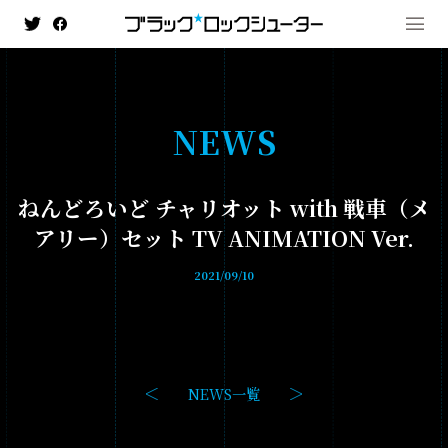
N
E
W
S
MENU
ねんどろいど チャリオット with 戦車（メ
NEWS
アリー）セット TV ANIMATION Ver.
HISTORY
2021/09/10
ANIMATION
- ブラック★★ロックシューター DAWN FALL
- TV ANIMATION BLACK☆ROCK SHOOTER
NEWS一覧
GAME