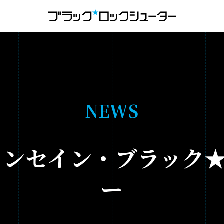
MENU
NEWS
N
E
W
S
HISTORY
インセイン・ブラック
ANIMATION
ー
- ブラック★★ロックシューター DAWN FALL
- TV ANIMATION BLACK☆ROCK SHOOTER