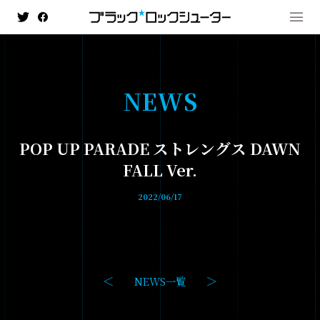
N
E
W
S
MENU
POP UP PARADE ストレングス DAWN
NEWS
FALL Ver.
HISTORY
2022/06/17
ANIMATION
- ブラック★★ロックシューター DAWN FALL
- TV ANIMATION BLACK☆ROCK SHOOTER
NEWS一覧
GAME