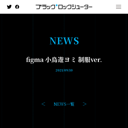
N
E
W
S
MENU
figma 小鳥遊ヨミ 制服ver.
NEWS
2021/09/10
HISTORY
ANIMATION
- ブラック★★ロックシューター DAWN FALL
NEWS一覧
- TV ANIMATION BLACK☆ROCK SHOOTER
GAME