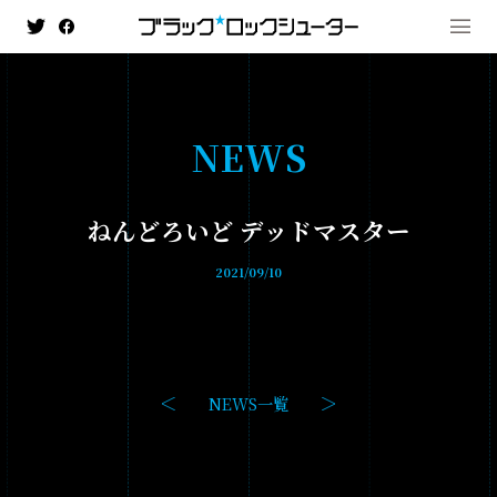
N
E
W
S
MENU
ねんどろいど デッドマスター
NEWS
2021/09/10
HISTORY
ANIMATION
- ブラック★★ロックシューター DAWN FALL
NEWS一覧
- TV ANIMATION BLACK☆ROCK SHOOTER
GAME