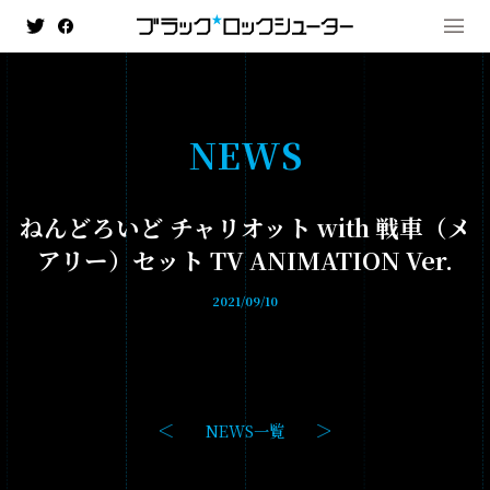
N
E
W
S
MENU
ねんどろいど チャリオット with 戦車（メ
NEWS
アリー）セット TV ANIMATION Ver.
HISTORY
2021/09/10
ANIMATION
- ブラック★★ロックシューター DAWN FALL
- TV ANIMATION BLACK☆ROCK SHOOTER
NEWS一覧
GAME